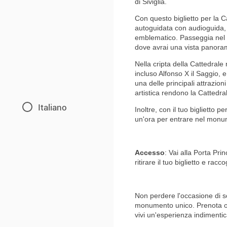
di Siviglia.
Con questo biglietto per la Ca
autoguidata con audioguida,
emblematico. Passeggia nel s
dove avrai una vista panoram
Nella cripta della Cattedrale 
incluso Alfonso X il Saggio,
una delle principali attrazio
artistica rendono la Cattedra
Italiano
Inoltre, con il tuo biglietto pe
un'ora per entrare nel monu
Accesso
: Vai alla Porta Pri
ritirare il tuo biglietto e rac
Non perdere l'occasione di sco
monumento unico. Prenota ora i
vivi un'esperienza indimentic