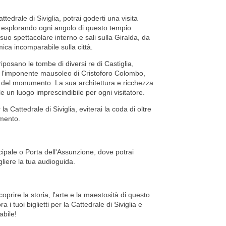
ttedrale di Siviglia, potrai goderti una visita
 esplorando ogni angolo di questo tempio
uo spettacolare interno e sali sulla Giralda, da
ica incomparabile sulla città.
riposano le tombe di diversi re di Castiglia,
 e l'imponente mausoleo di Cristoforo Colombo,
ni del monumento. La sua architettura e ricchezza
le un luogo imprescindibile per ogni visitatore.
r la Cattedrale di Siviglia, eviterai la coda di oltre
mento.
ncipale o Porta dell'Assunzione, dove potrai
cogliere la tua audioguida.
prire la storia, l'arte e la maestosità di questo
 tuoi biglietti per la Cattedrale di Siviglia e
abile!