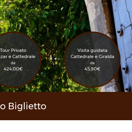
Tour Privato
Visita guidata
zar e Cattedrale
Cattedrale e Giralda
da
da
424,00
€
45,90
€
uo Biglietto