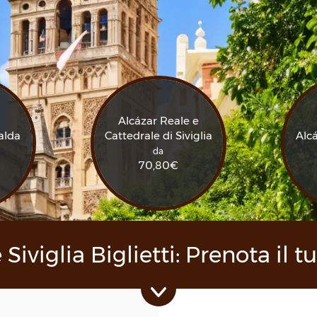
Alcázar Reale e
alda
Cattedrale di Siviglia
Alcá
da
70,80
€
Siviglia Biglietti: Prenota il t