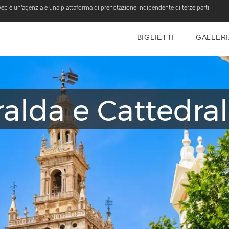
eb è un'agenzia e una piattaforma di prenotazione indipendente di terze parti.
BIGLIETTI
GALLERI
iralda e Cattedral