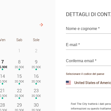
DETTAGLI DI CON
Prossimo>
Nome e cognome
*
Ven
Sab
Sole
E-mail
*
1
2
Conferma email
*
7
8
9
Selezionare il codice del paese
14
15
16
21
22
23
Feel The City tratterà i dati pers
28
29
30
informazioni su questo trattamen