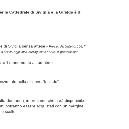
er la Cattedrale di Siviglia e la Giralda è di
e di Siviglia senza attese -
Prezzo del biglietto: 13€; Il
 a servizi aggiuntivi, audioguide e servizi di prenotazione
are il monumento al tuo ritmo
nzionato nella sezione "Include".
'alta domanda, informiamo che sarà disponibile
glietti potranno essere acquistati con un margine
io scelto.