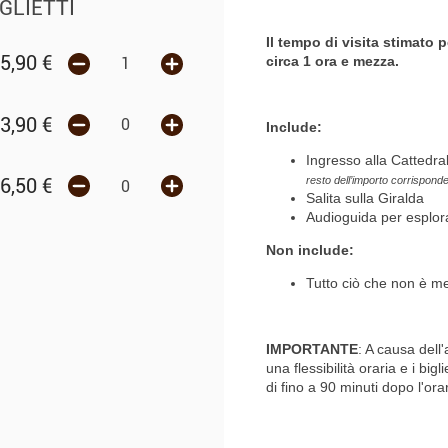
GLIETTI
Il tempo di visita stimato p
5,90
€
circa 1 ora e mezza.
3,90
€
Include:
Ingresso alla Cattedral
resto dell’importo corrisponde
6,50
€
Salita sulla Giralda
Audioguida per esplor
Non include:
Tutto ciò che non è me
IMPORTANTE
: A causa dell
una flessibilità oraria e i bi
di fino a 90 minuti dopo l'orar