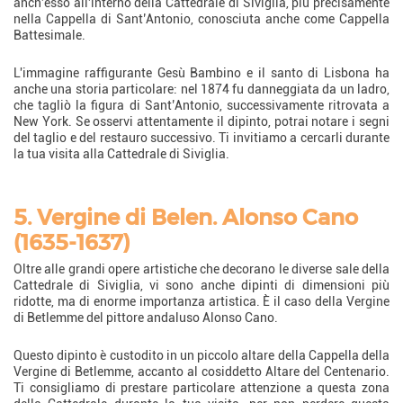
anch'esso all'interno della Cattedrale di Siviglia, più precisamente
nella Cappella di Sant’Antonio, conosciuta anche come Cappella
Battesimale.
L'immagine raffigurante Gesù Bambino e il santo di Lisbona ha
anche una storia particolare: nel 1874 fu danneggiata da un ladro,
che tagliò la figura di Sant’Antonio, successivamente ritrovata a
New York. Se osservi attentamente il dipinto, potrai notare i segni
del taglio e del restauro successivo. Ti invitiamo a cercarli durante
la tua visita alla Cattedrale di Siviglia.
5. Vergine di Belen. Alonso Cano
(1635-1637)
Oltre alle grandi opere artistiche che decorano le diverse sale della
Cattedrale di Siviglia, vi sono anche dipinti di dimensioni più
ridotte, ma di enorme importanza artistica. È il caso della Vergine
di Betlemme del pittore andaluso Alonso Cano.
Questo dipinto è custodito in un piccolo altare della Cappella della
Vergine di Betlemme, accanto al cosiddetto Altare del Centenario.
Ti consigliamo di prestare particolare attenzione a questa zona