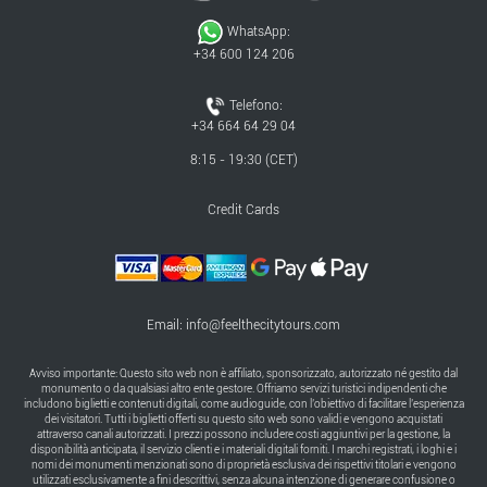
WhatsApp:
+34 600 124 206
Telefono:
+34 664 64 29 04
8:15 - 19:30 (CET)
Credit Cards
Email:
info@feelthecitytours.com
Avviso importante: Questo sito web non è affiliato, sponsorizzato, autorizzato né gestito dal
monumento o da qualsiasi altro ente gestore. Offriamo servizi turistici indipendenti che
includono biglietti e contenuti digitali, come audioguide, con l’obiettivo di facilitare l’esperienza
dei visitatori. Tutti i biglietti offerti su questo sito web sono validi e vengono acquistati
attraverso canali autorizzati. I prezzi possono includere costi aggiuntivi per la gestione, la
disponibilità anticipata, il servizio clienti e i materiali digitali forniti. I marchi registrati, i loghi e i
nomi dei monumenti menzionati sono di proprietà esclusiva dei rispettivi titolari e vengono
utilizzati esclusivamente a fini descrittivi, senza alcuna intenzione di generare confusione o